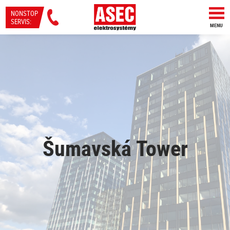
NONSTOP
SERVIS:
MENU
Šumavská Tower