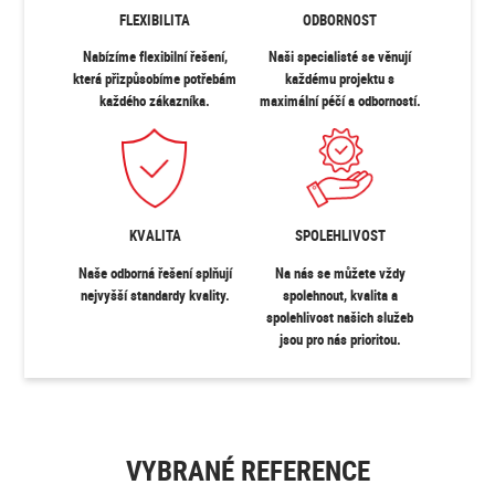
FLEXIBILITA
ODBORNOST
Nabízíme flexibilní řešení,
Naši specialisté se věnují
která přizpůsobíme potřebám
každému projektu s
každého zákazníka.
maximální péčí a odborností.
KVALITA
SPOLEHLIVOST
Naše odborná řešení splňují
Na nás se můžete vždy
nejvyšší standardy kvality.
spolehnout, kvalita a
spolehlivost našich služeb
jsou pro nás prioritou.
VYBRANÉ REFERENCE