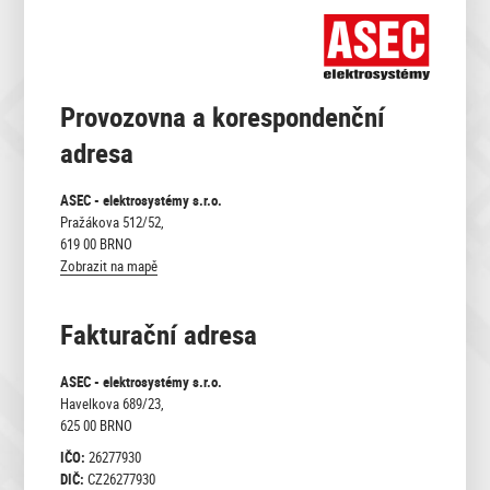
Provozovna a korespondenční
adresa
ASEC - elektrosystémy s.r.o.
Pražákova 512/52,
619 00 BRNO
Zobrazit na mapě
Fakturační adresa
ASEC - elektrosystémy s.r.o.
Havelkova 689/23,
625 00 BRNO
IČO:
26277930
DIČ:
CZ26277930