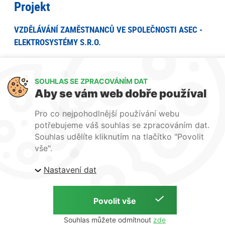
Projekt
VZDĚLÁVÁNÍ ZAMĚSTNANCŮ VE SPOLEČNOSTI ASEC -
ELEKTROSYSTÉMY S.R.O.
je spolufinancován Evropskou unií.
SOUHLAS SE ZPRACOVÁNÍM DAT
Projekt je zaměřen na vzdělávání zaměstnanců společnosti. za účelem
Aby se vám web dobře používal
prohlubování a zlepšování jejich dosavadních znalostí a dovedností
Pro co nejpohodlnější používání webu
potřebujeme váš souhlas se zpracováním dat.
Souhlas udělíte kliknutím na tlačítko "Povolit
Úvod
O nás
Naše služby
Technologie
Certifikáty
Reference
vše".
Kontakty
GDPR
Nastavení dat
Copyright © 2026 ASEC elektrosystémy | Tvorba webu
Souhlas můžete odmítnout